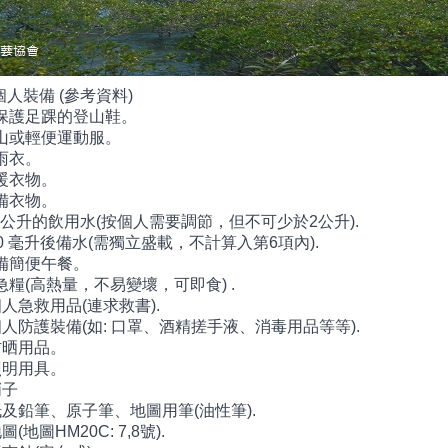
人裝備 (參考資料)
 要保護足踝的登山鞋。
登山或輕便運動服。
風雨衣。
保暖衣物。
後備衣物。
2-3公升的飲用水(按個人需要調節，但不可少於2公升).
500 毫升後備水(需獨立盛載，不計算入第6項內).
自備簡便午餐。
緊急糧(高熱量，不易變壞，可即食) .
 個人急救用品(連求救書).
 個人防護裝備(如: 口罩、酒精搓手液、消毒用品等等).
 防晒用品。
 照明用具。
哨子
 紙及鉛筆、原子筆、地圖用筆(油性筆).
地圖(地圖HM20C: 7,8號).