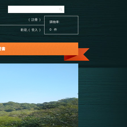
( 註冊 )
購物車:
0 件
歡迎, (
登入
)
證書