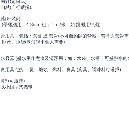
 指南針(定向式).
 行山杖(自行選擇).
山藝班裝備
 繩 (學繩結用：4-8mm 粗；1.5-2米，如:跳繩用綿繩)
) 露營用具，包括：營幕 連 營骨(不可自動開的營帳，營幕與營骨
、睡蓆、睡袋(厚薄視乎個人需要)
) 盛水容器 (盛水用作煮食及清潔用；如：水袋、水樽、可盛熱水的
 煮食用具 包括：煲、爐頭、燃料、食具 (廚具、調味料可選擇)
天幕* (可選擇)
可以以小組型式攜帶