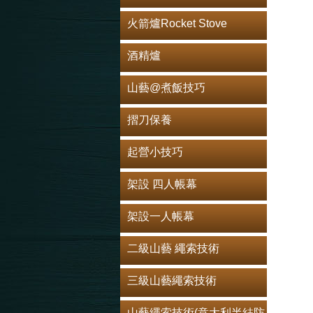
火箭爐Rocket Stove
酒精爐
山藝@煮飯技巧
摺刀保養
起營小技巧
架設 四人帳幕
架設一人帳幕
二級山藝 繩索技術
三級山藝繩索技術
山藝繩索技術(意大利半結防