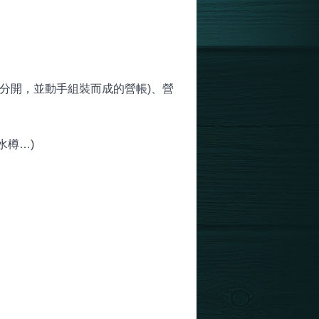
需分開，並動手組裝而成的營帳)、營
水樽…)