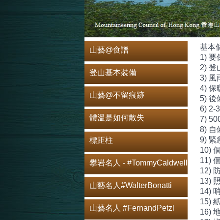
基本個
山藝@食譜
1)
2) 
登山基本裝備
3) 
4) 
山藝@不留痕跡
5) 
6) 
體溫是如何散失
7) 
8) 
9) 
標距柱
10)
11)
攀岩名人 - #TommyCaldwell
12)
13)
山藝名人#WalterBonatti
14) 
15)
山藝名人 #FernandPetzl
16) 