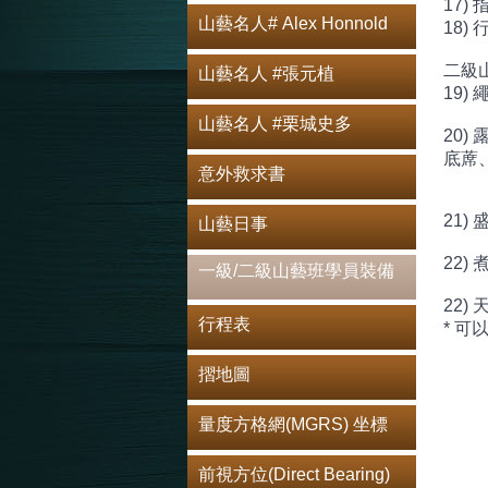
17)
山藝名人# Alex Honnold
18)
二級
山藝名人 #張元植
19)
山藝名人 #栗城史多
20
底蓆
意外救求書
21
山藝日事
22)
一級/二級山藝班學員裝備
22) 
行程表
* 
摺地圖
量度方格網(MGRS) 坐標
前視方位(Direct Bearing)