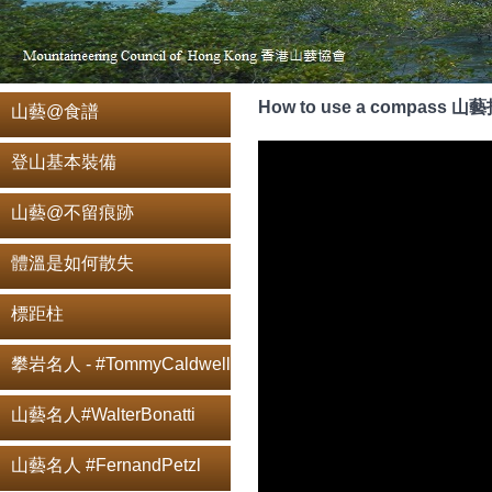
How to use a compass 
山藝@食譜
登山基本裝備
山藝@不留痕跡
體溫是如何散失
標距柱
攀岩名人 - #TommyCaldwell
山藝名人#WalterBonatti
山藝名人 #FernandPetzl