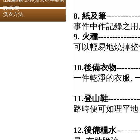
程中我大約需
護系統)
洗衣方法
8. 紙及筆
------
事件中作記錄之用
9. 火種
--------
可以輕易地燒掉
山頭, 要
10.後備衣物-
---
一件乾淨的衣服
可免着涼二
11.登山鞋-
-----
路時便可如理平地
12.後備糧水--
--