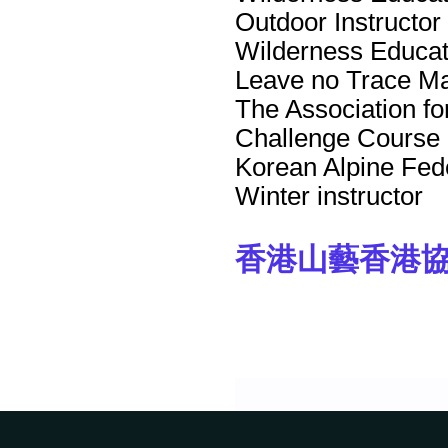
Outdoor Instruc
Wilderness Edu
Leave no Trace M
The Association f
Challenge C
Korean Alpi
Winter instructor
香港
山藝
香港
協