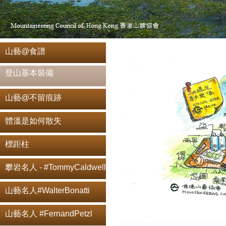
山藝@食譜
登山基本裝備
山藝@不留痕跡
體溫是如何散失
標距柱
攀岩名人 - #TommyCaldwell
山藝名人#WalterBonatti
山藝名人 #FernandPetzl