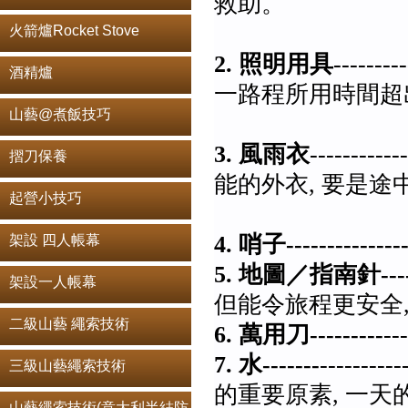
救助。
火箭爐Rocket Stove
2. 照明用具
----
酒精爐
一路程所
山藝@煮飯技巧
了預算, 
3. 風雨衣
------
摺刀保養
能的外衣, 要是途
起營小技巧
起風雨時
4. 哨子--------------
架設 四人帳幕
5. 地圖／指南針---
架設一人帳幕
但能令旅程更安全
二級山藝 繩索技術
6. 萬用刀---------
-
7. 水-------
-----
三級山藝繩索技術
的重要原素, 一天
山藝繩索技術(意大利半結防